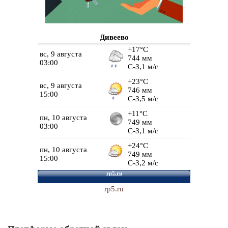
Дивеево
rp5.ru