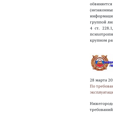
обвиняется
(незаконн
информаци
группой лиц
4 ст. 228.
психотропн
крупном ра
28 марта 20
По требова
эксплуатац
Нижегород
требований