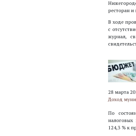
Нижегородс
ресторан и
В ходе про
с отсутств
журнал, с
свидетельст
28 марта 20
Доход муни
По состоя
налоговых 
124,3 % к 