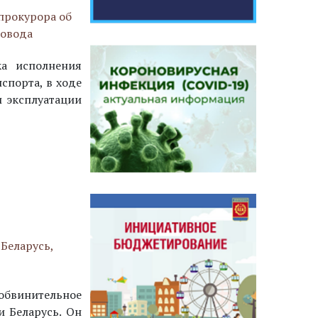
прокурора об
ровода
ка исполнения
спорта, в ходе
 эксплуатации
Беларусь,
бвинительное
и Беларусь. Он