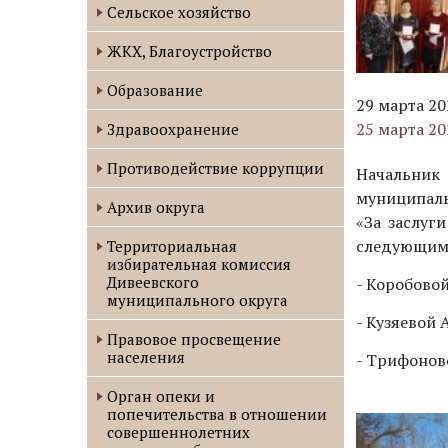
Сельское хозяйство
ЖКХ, Благоустройство
Образование
29 марта 20
25 марта 2
Здравоохранение
Противодействие коррупции
Начальник
муниципаль
Архив округа
«За заслуг
следующим
Территориальная
избирательная комиссия
Дивеевского
- Коробово
муниципального округа
- Кузяевой
Правовое просвещение
населения
- Трифонов
Орган опеки и
попечительства в отношении
совершеннолетних