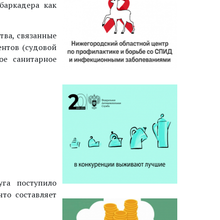
баркадера как
тва, связанные
ентов (судовой
ое санитарное
га поступило
что составляет