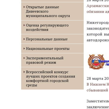
Арзамасски
Открытые данные
обязании а
Дивеевского
муниципального округа
Нижегород
Оценка регулирующего
законодате
воздействия
которой вы
Персональные данные
автодорожн
Национальные проекты
Экспериментальный
правовой режим
Всероссийский конкурс
лучших проектов создания
28 марта 20
комфортной городской
В Нижнем Н
среды
сбывавший 
Заместите
заключение