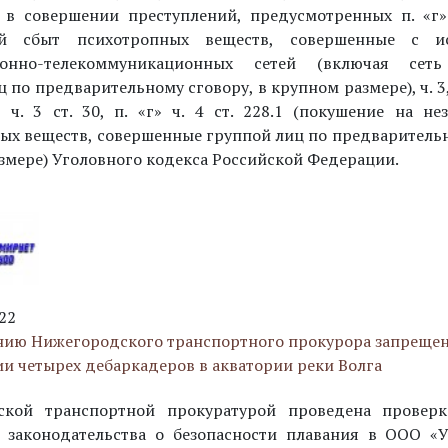
 в совершении преступлений, предусмотренных п. «г» 
ый сбыт психотропных веществ, совершенные с ис
онно-телекоммуникационных сетей (включая сеть 
 по предварительному сговору, в крупном размере), ч. 3, ст
1, ч. 3 ст. 30, п. «г» ч. 4 ст. 228.1 (покушение на н
ых веществ, совершенные группой лиц по предварительн
змере) Уголовного кодекса Российской Федерации.
22
нию Нижегородского транспортного прокурора запреще
ии четырех дебаркадеров в акватории реки Волга
ской транспортной прокуратурой проведена провер
 законодательства о безопасности плавания в ООО «У