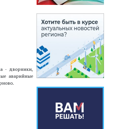
а - дворники,
рые аварийные
ирново.