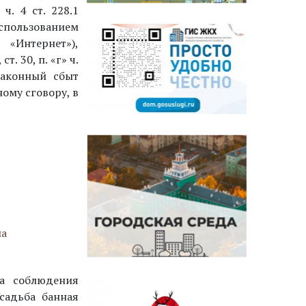
ч. 4 ст. 228.1
пользованием
«Интернет»),
. 30, п. «г» ч.
езаконный сбыт
ому сговору, в
на
ка соблюдения
садьба банная