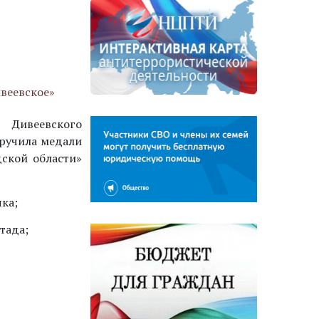
веевское»
 Дивеевского
вручила медали
ской области»
ка;
тада;