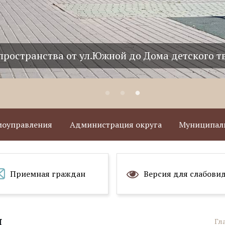
пространства от ул.Южной до Дома детского т
амоуправления
Администрация округа
Муниципаль
Приемная граждан
Версия для слабови
и
Гл