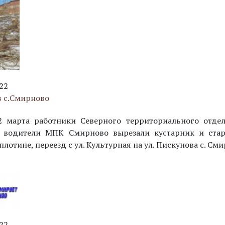
22
в с.Смирново
2 марта работники Северного территориального отдел
и водители МПК Смирново вырезали кустарник и ста
плотине, переезд с ул. Культурная на ул. Пискунова с. См
22