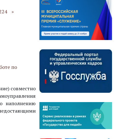
224
»
боте по
ние) совместно
моуправления
по наполнению
 недостающими