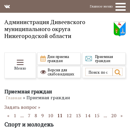
Главное меню
Администрация Дивеевского
муниципального округа
Нижегородской области
Дни приема
Приемная
граждан
граждан
Меню
Версия для
слабовидящих
Приемная граждан
»
Приемная граждан
Главная
Задать вопрос »
«
1
...
7
8
9
10
11
12
13
14
15
...
20
»
Спорт и молодежь