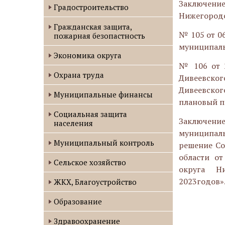
Заключени
Градостроительство
Нижегородс
Гражданская защита,
№ 105 от 0
пожарная безопастность
муниципаль
Экономика округа
№ 106 от 2
Охрана труда
Дивеевског
Дивеевског
Муниципальные финансы
плановый п
Социальная защита
Заключен
населения
муниципал
Муниципальный контроль
решение Со
области от
Сельское хозяйство
округа Ни
2023годов»
ЖКХ, Благоустройство
Образование
Здравоохранение