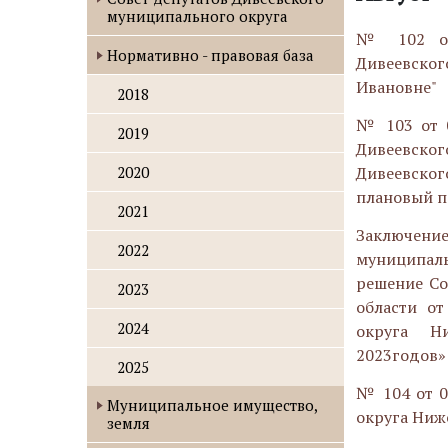
муниципального округа
№ 102 от 
Нормативно - правовая база
Дивеевског
Ивановне"
2018
№ 103 от 0
2019
Дивеевског
2020
Дивеевског
плановый п
2021
Заключен
2022
муниципал
решение Со
2023
области от
2024
округа Ни
2023годов»
2025
№ 104 от 0
Муниципальное имущество,
округа Ниже
земля