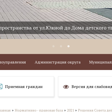
пространства от ул.Южной до Дома детского т
амоуправления
Администрация округа
Муниципаль
Приемная граждан
Версия для слабови
»
»
»
лавная
Нормативно - правовая база
2021
Решения Совета де