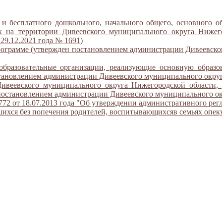
 бесплатного дошкольного, начального общего, основного об
ых на территории Дивеевского муниципального округа Нижег
29.12.2021 года № 1691)
рограмме (утвержден постановлением администрации Дивеевског
образовательные организации, реализующие основную образ
тановлением администрации Дивеевского муниципального округа
ивеевского муниципального округа Нижегородской области, 
постановлением администрации Дивеевского муниципального окр
2 от 18.07.2013 года "Об утверждении административного регл
вшихся без попечения родителей, воспитывающихсяв семьях опек