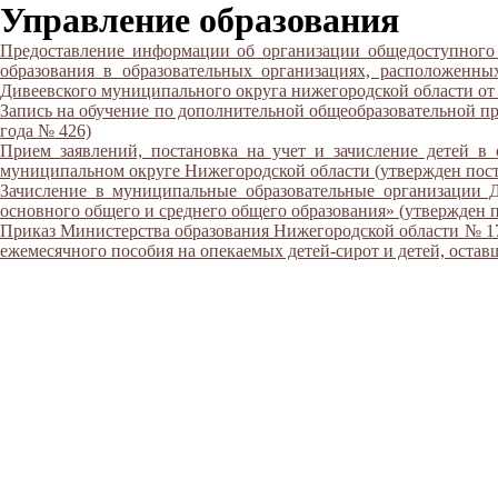
Управление образования
Предоставление информации об организации общедоступного и
образования в образовательных организациях, расположенн
Дивеевского муниципального округа нижегородской области от 
Запись на обучение по дополнительной общеобразовательной п
года № 426)
Прием заявлений, постанов
ка на учет и зачисление детей в
муниципальном
округ
е Нижегородской области (утвержден пос
Зачисление в муниципальные образовательные организации Д
основного общего и среднего общего образования» (утвержден 
Приказ Министерства образования Нижегородской области № 177
ежемесячного пособия на опекаемых детей-сирот и детей, оста