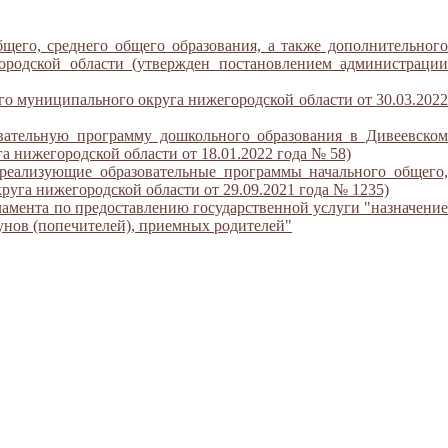
щего, среднего общего образования, а также дополнительного
ородской области (утвержден постановлением администрации
о муниципального округа нижегородской области от 30.03.2022
овательную
программу дошкольного образования
в Дивеевско
 нижегородской области от 18.01.2022 года № 58)
реализующие образовательные программы начального общего,
уга нижегородской области от 29.09.2021 года № 1235)
амента по предоставлению государственной услуги "назначение
унов (попечителей), приемных родителей"