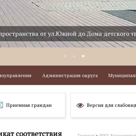
пространства от ул.Южной до Дома детского т
амоуправления
Администрация округа
Муниципаль
Приемная граждан
Версия для слабови
кат соответствия
»
Главная
ЖКХ, Благоустро