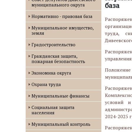
база
муниципального округа
Нормативно - правовая база
Распоряжен
организац
Муниципальное имущество,
земля
труда, с
Дивеевског
Градостроительство
Распоряжен
Гражданская защита,
управления
пожарная безопастность
Положение 
Экономика округа
муниципаль
Охрана труда
Распоряже
Комплексно
Муниципальные финансы
условий и
Социальная защита
администра
населения
2024-2025 
Муниципальный контроль
Распоряжен