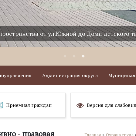
пространства от ул.Южной до Дома детского т
амоуправления
Администрация округа
Муниципаль
Приемная граждан
Версия для слабови
вно - правовая
»
Главная
Охрана труда