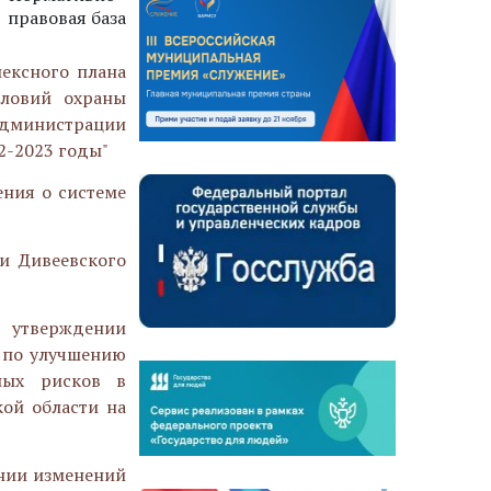
правовая база
лексного плана
словий охраны
дминистрации
2-2023 годы"
ения о системе
и Дивеевского
 утверждении
 по улучшению
ных рисков в
ой области на
ении изменений