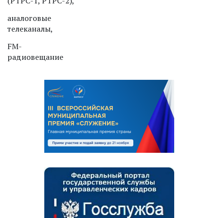
(РТРС-1, РТРС-2),
аналоговые
телеканалы,
FM-
радиовещание