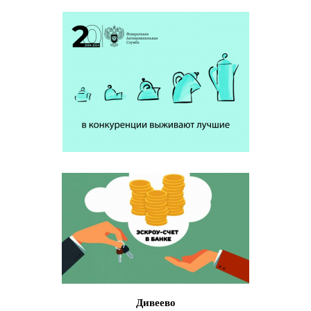
Дивеево