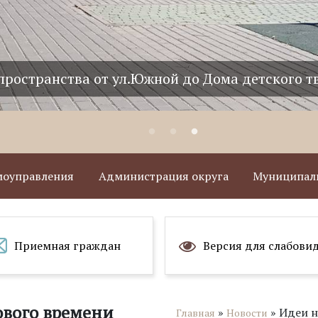
пространства от ул.Южной до Дома детского т
амоуправления
Администрация округа
Муниципаль
Приемная граждан
Версия для слабови
ового времени
»
»
Идеи н
Главная
Новости