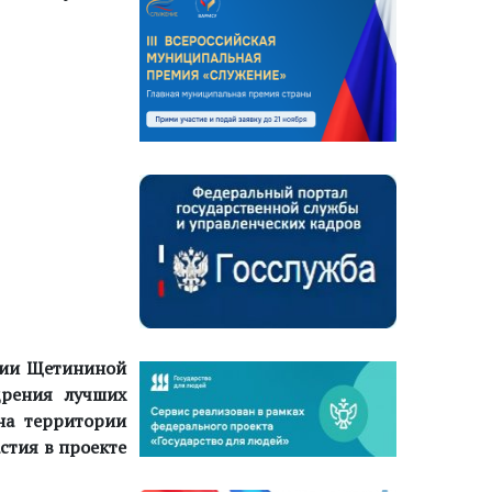
ции Щетининой
дрения лучших
на территории
стия в проекте