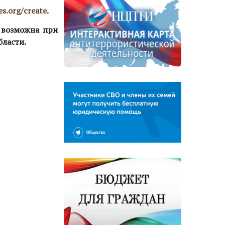
es.org/create
.
 возможна при
ласти.