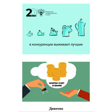
Дивеево