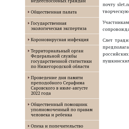
недееспособных граждан
почту slet
творческую
Общественная палата
Участникам
Государственная
экологическая экспертиза
сопровожда
Короновирусная инфекция
Слет тради
предполаг
Территориальный орган
российских
Федеральной службы
пушкинским
государственной статистики
по Нижегородской области
Проведение дня памяти
преподобного Серафима
Саровского в июле-августе
2022 года
Oбщественный помощник
уполномоченный по правам
человека и ребенка
Опека и попечительство