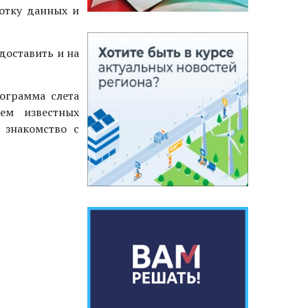
ботку данных и
доставить и на
ограмма слета
ием известных
е знакомство с