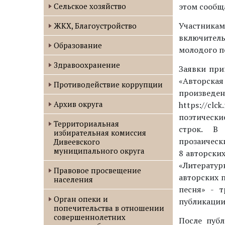
Сельское хозяйство
этом сообщ
Участника
ЖКХ, Благоустройство
включитель
Образование
молодого п
Здравоохранение
Заявки при
«Авторская
Противодействие коррупции
произвед
Архив округа
https://cl
поэтическ
Территориальная
строк. В 
избирательная комиссия
прозаическ
Дивеевского
муниципального округа
8 авторских
«Литератур
Правовое просвещение
авторских п
населения
песня» - 
Орган опеки и
публикации
попечительства в отношении
совершеннолетних
После пуб