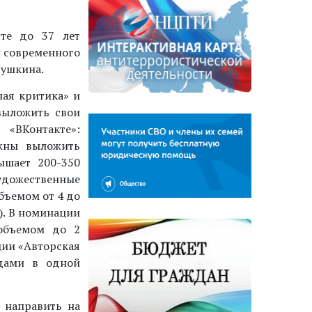
сте до 37 лет
л современного
Пушкина.
ная критика» и
выложить свои
ВКонтакте»:
лжны выложить
ышает 200-350
дожественные
бъемом от 4 до
в). В номинации
 объемом до 2
ции «Авторская
рдами в одной
 направить на