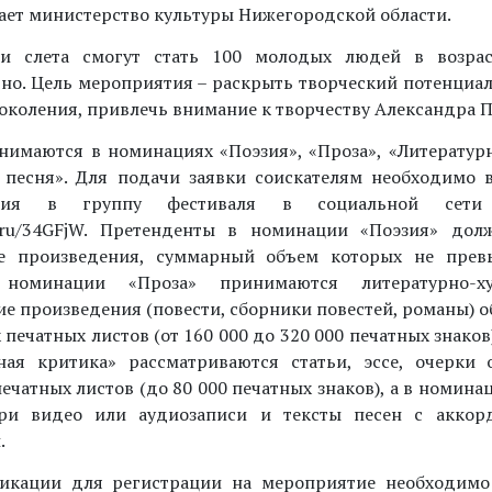
ает министерство культуры Нижегородской области.
ми слета смогут стать 100 молодых людей в возра
но. Цель мероприятия – раскрыть творческий потенциа
околения, привлечь внимание к творчеству Александра 
нимаются в номинациях «Поэзия», «Проза», «Литератур
 песня». Для подачи заявки соискателям необходимо 
ения в группу фестиваля в социальной сети «
ck.ru/34GFjW. Претенденты в номинации «Поэзия» до
ие произведения, суммарный объем которых не прев
номинации «Проза» принимаются литературно-ху
ие произведения (повести, сборники повестей, романы) о
 печатных листов (от 160 000 до 320 000 печатных знако
ная критика» рассматриваются статьи, эссе, очерки
ечатных листов (до 80 000 печатных знаков), а в номина
три видео или аудиозаписи и тексты песен с акко
.
ликации для регистрации на мероприятие необходимо