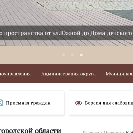
пространства от ул.Южной до Дома детского т
амоуправления
Администрация округа
Муниципаль
Приемная граждан
Версия для слабови
ородской области
»
»
В 
Главная
Новости