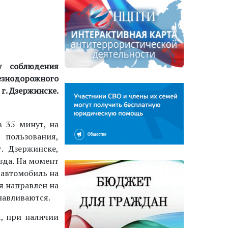
у соблюдения
знодорожного
г. Дзержинске.
 35 минут, на
 пользования,
 Дзержинске,
зда. На момент
 автомобиль на
я направлен на
навливаются.
я, при наличии