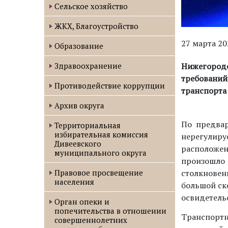
Сельское хозяйство
ЖКХ, Благоустройство
27 марта 20
Образование
Нижегород
Здравоохранение
требовани
Противодействие коррупции
транспорта 
Архив округа
По предвар
Территориальная
избирательная комиссия
нерегулир
Дивеевского
расположе
муниципального округа
произошло 
столкновен
Правовое просвещение
населения
большой ск
освидетель
Орган опеки и
попечительства в отношении
Транспортн
совершеннолетних