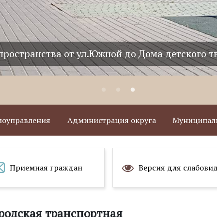
пространства от ул.Южной до Дома детского т
амоуправления
Администрация округа
Муниципаль
Приемная граждан
Версия для слабови
родская транспортная