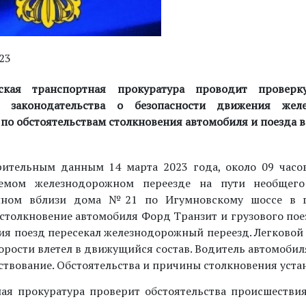
23
ская транспортная прокуратура проводит проверк
й законодательства о безопасности движения желе
по обстоятельствам столкновения автомобиля и поезда в 
ительным данным 14 марта 2023 года, около 09 часов
уемом железнодорожном переезде на пути необщего
нном вблизи дома №21 по Игумновскому шоссе в г.
столкновение автомобиля Форд Транзит и грузового пое
ия поезд пересекал железнодорожный переезд. Легковой
орости влетел в движущийся состав. Водитель автомобил
ствование. Обстоятельства и причины столкновения уста
ая прокуратура проверит обстоятельства происшестви