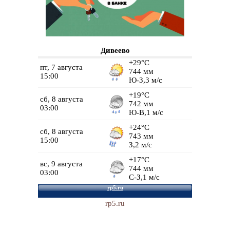
Дивеево
rp5.ru