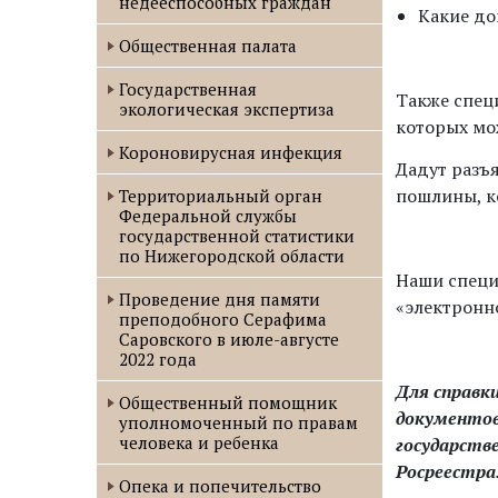
недееспособных граждан
Какие до
Общественная палата
Государственная
Также спец
экологическая экспертиза
которых мо
Короновирусная инфекция
Дадут разъ
пошлины, к
Территориальный орган
Федеральной службы
государственной статистики
по Нижегородской области
Наши специ
Проведение дня памяти
«электронн
преподобного Серафима
Саровского в июле-августе
2022 года
Для справк
Oбщественный помощник
документов
уполномоченный по правам
человека и ребенка
государств
Росреестра
Опека и попечительство