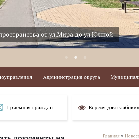
пространства от ул.Южной до Дома детского т
амоуправления
Администрация округа
Муниципаль
Приемная граждан
Версия для слабови
»
Главная
Новос
ать документы на