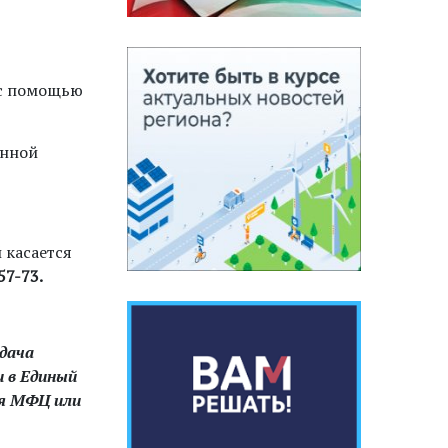
 с помощью
енной
 касается
57-73.
одача
 в Единый
ия МФЦ или