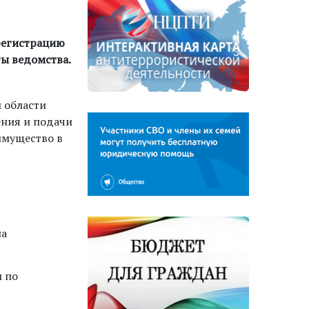
регистрацию
ты ведомства.
 области
ния и подачи
имущество в
на
и по