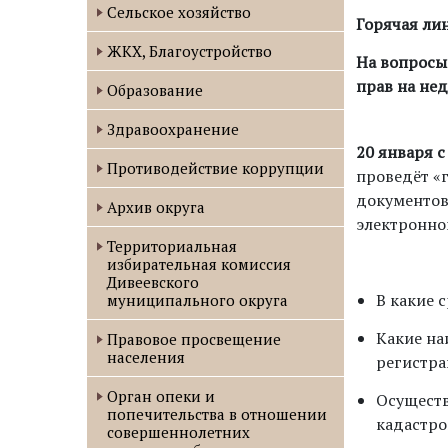
Сельское хозяйство
Горячая ли
ЖКХ, Благоустройство
На вопросы
прав на не
Образование
Здравоохранение
20 января с
Противодействие коррупции
проведёт «
документов
Архив округа
электронном
Территориальная
избирательная комиссия
Дивеевского
В какие 
муниципального округа
Какие на
Правовое просвещение
населения
регистра
Орган опеки и
Осуществ
попечительства в отношении
кадастро
совершеннолетних