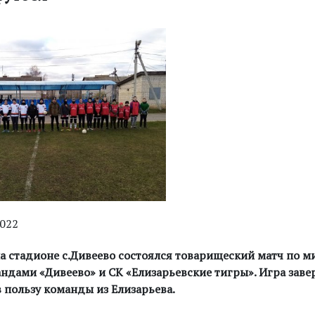
2022
на стадионе с.Дивеево состоялся товарищеский матч по 
ндами «Дивеево» и СК «Елизарьевские тигры». Игра зав
в пользу команды из Елизарьева.