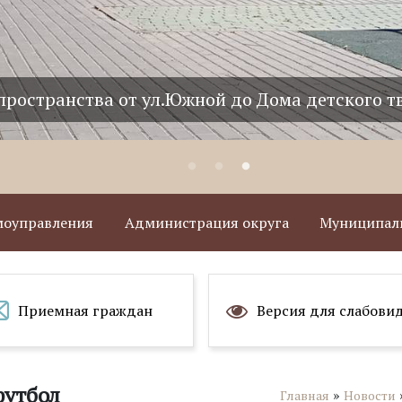
пространства от ул.Южной до Дома детского т
амоуправления
Администрация округа
Муниципаль
Приемная граждан
Версия для слабови
утбол
»
Главная
Новости