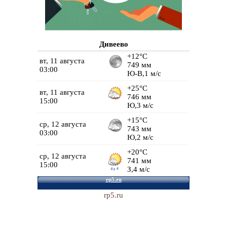
Дивеево
rp5.ru