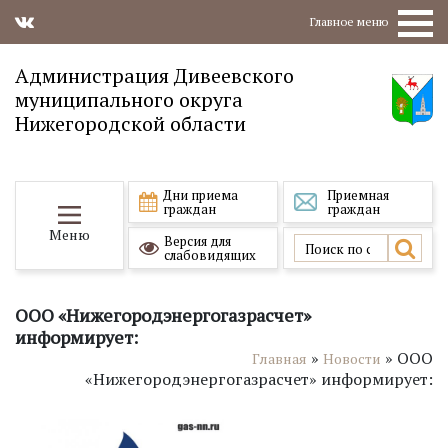
Главное меню
Администрация Дивеевского
муниципального округа
Нижегородской области
Дни приема
Приемная
граждан
граждан
Меню
Версия для
слабовидящих
ООО «Нижегородэнергогазрасчет»
информирует:
»
»
ООО
Главная
Новости
«Нижегородэнергогазрасчет» информирует: