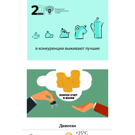
Дивеево