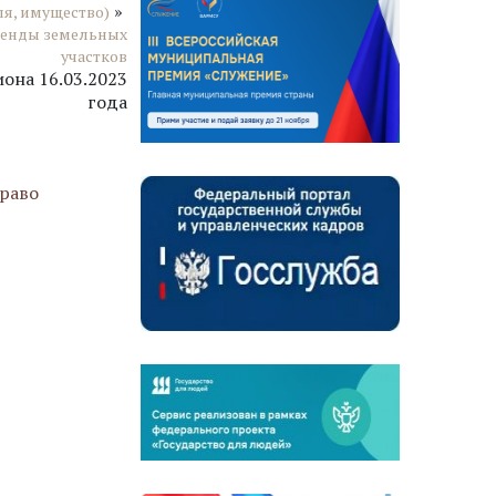
»
ля, имущество)
ренды земельных
участков
она 16.03.2023
года
раво