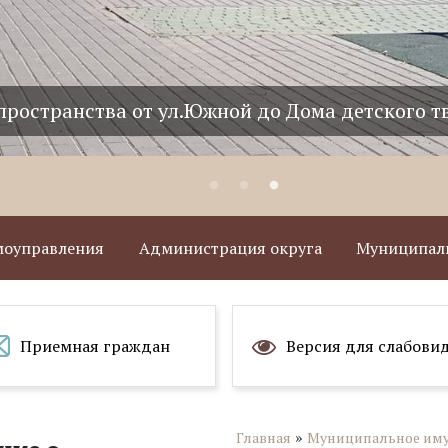
пространства от ул.Южной до Дома детского т
амоуправления
Администрация округа
Муниципаль
Приемная граждан
Версия для слабови
»
Главная
Муниципальное иму