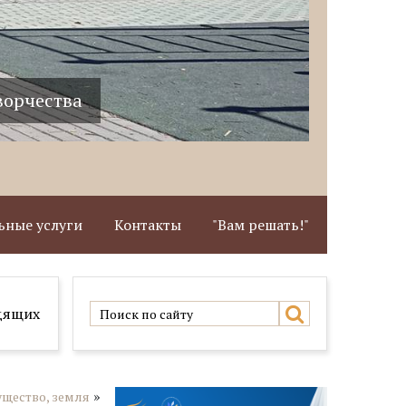
ворчества
Здание 
ные услуги
Контакты
"Вам решать!"
дящих
»
щество, земля