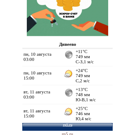
Дивеево
rp5.ru